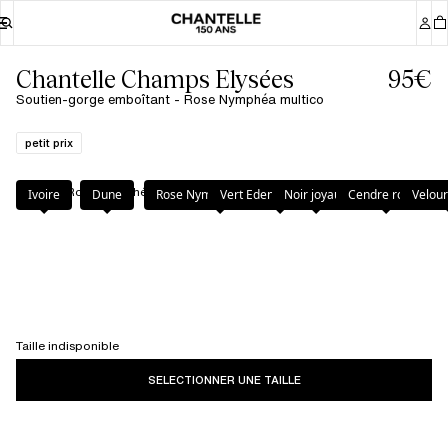
Chantelle Champs Elysées
95€
Soutien-gorge emboîtant - Rose Nymphéa multico
petit prix
Couleur
:
Rose Nymphéa multico
Ivoire
Dune
Rose Nymphéa multico
Vert Eden Multicolore
Noir joyaux
Cendre rosée
Velour
Taille indisponible
SELECTIONNER UNE TAILLE