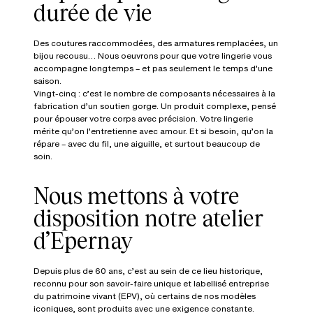
durée de vie
Des coutures raccommodées, des armatures remplacées, un
bijou recousu… Nous oeuvrons pour que votre lingerie vous
accompagne longtemps – et pas seulement le temps d’une
saison.
Vingt-cinq : c’est le nombre de composants nécessaires à la
fabrication d’un soutien gorge. Un produit complexe, pensé
pour épouser votre corps avec précision. Votre lingerie
mérite qu’on l’entretienne avec amour. Et si besoin, qu’on la
répare – avec du fil, une aiguille, et surtout beaucoup de
soin.
Nous mettons à votre
disposition notre atelier
d’Epernay
Depuis plus de 60 ans, c’est au sein de ce lieu historique,
reconnu pour son savoir-faire unique et labellisé entreprise
du patrimoine vivant (EPV), où certains de nos modèles
iconiques, sont produits avec une exigence constante.