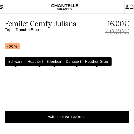
Femilet Comfy Juliana
16.00€
Top - Danube Blau
40.00€
-60%
Farbe
:
Danube Blau
Schwarz
Heather Nude
Elfenbein
Danube Blau
Heather Grau
WÄHLE DEINE GRÖSSE