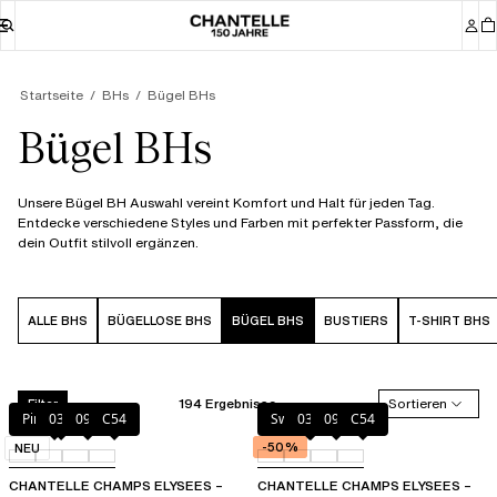
Startseite
BHs
Bügel BHs
Bügel BHs
Unsere Bügel BH Auswahl vereint Komfort und Halt für jeden Tag.
Entdecke verschiedene Styles und Farben mit perfekter Passform, die
dein Outfit stilvoll ergänzen.
ALLE BHS
BÜGELLOSE BHS
BÜGEL BHS
BUSTIERS
T-SHIRT BHS
194 Ergebnisse
Sortieren
Filter
Pink Cloud
035
097
C54
Sweet Velvet
035
097
C54
-50%
NEU
CHANTELLE CHAMPS ELYSEES –
CHANTELLE CHAMPS ELYSEES –