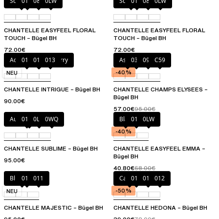
Schwarz
01N
08B
0LW
Schwarz
01N
08B
0LW
CHANTELLE EASYFEEL FLORAL
CHANTELLE EASYFEEL FLORAL
TOUCH – Bügel BH
TOUCH – Bügel BH
72.00€
72.00€
Acidulated Raspberry
010
011
013
Asche
035
097
C59
-40%
NEU
CHANTELLE INTRIGUE – Bügel BH
CHANTELLE CHAMPS ELYSEES –
Bügel BH
90.00€
57.00€
95.00€
Authentic Pink
011
0LW
0WQ
Blau
011
0LW
-40%
CHANTELLE SUBLIME – Bügel BH
CHANTELLE EASYFEEL EMMA –
Bügel BH
95.00€
40.80€
68.00€
Blue Sea
010
011
Canopy
010
011
012
-50%
NEU
CHANTELLE MAJESTIC – Bügel BH
CHANTELLE HEDONA – Bügel BH