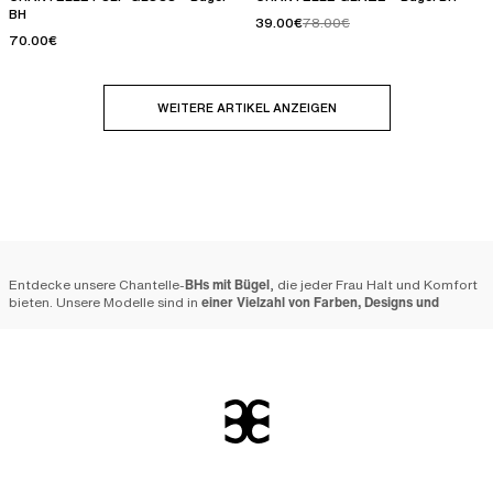
BH
39.00€
78.00€
70.00€
WEITERE ARTIKEL ANZEIGEN
Welcher BH-Typ bin
Finde deine Größe
ich?
Entdecke unsere Chantelle-
BHs mit Bügel
, die jeder Frau Halt und Komfort
bieten. Unsere Modelle sind in
einer Vielzahl von Farben, Designs und
Größen von Cup A bis J erhältlich
.
Warum solltest du dich für
einen Chantelle-BH mit Bügel
entscheiden?
Bei Chantelle stellen
wir unser gesamtes Lingerie-Know-how in den Dienst