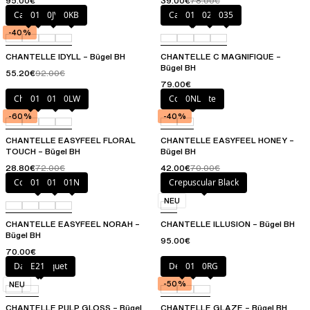
95.00€
39.00€
78.00€
Canopy
011
0JV
0KB
Cappuccino
011
020
035
-40%
CHANTELLE IDYLL – Bügel BH
CHANTELLE C MAGNIFIQUE –
Bügel BH
55.20€
92.00€
79.00€
Chardon
011
01N
0LW
Coffee Latte
0NL
-60%
-40%
CHANTELLE EASYFEEL FLORAL
CHANTELLE EASYFEEL HONEY –
TOUCH – Bügel BH
Bügel BH
28.80€
72.00€
42.00€
70.00€
Coffee Latte
010
011
01N
Crepuscular Black
NEU
CHANTELLE EASYFEEL NORAH –
CHANTELLE ILLUSION – Bügel BH
Bügel BH
95.00€
70.00€
Dark Bouquet
E21
Denim
011
0RG
-50%
NEU
CHANTELLE PULP GLOSS – Bügel
CHANTELLE GLAZE – Bügel BH