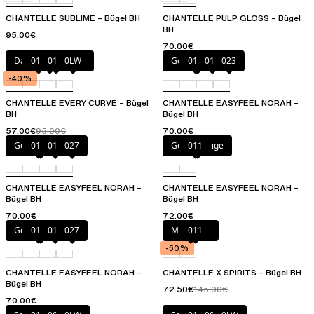
CHANTELLE SUBLIME – Bügel BH
CHANTELLE PULP GLOSS – Bügel
BH
95.00€
70.00€
Dahlia Mehrfarbig
011
01N
0LW
Golden Beige
010
011
023
-40%
CHANTELLE EVERY CURVE – Bügel
CHANTELLE EASYFEEL NORAH –
BH
Bügel BH
57.00€
95.00€
70.00€
Golden Beige
010
011
027
Golden Beige
011
CHANTELLE EASYFEEL NORAH –
CHANTELLE EASYFEEL NORAH –
Bügel BH
Bügel BH
70.00€
72.00€
Golden Beige
010
011
027
Makadam
011
-50%
CHANTELLE EASYFEEL NORAH –
CHANTELLE X SPIRITS – Bügel BH
Bügel BH
72.50€
145.00€
70.00€