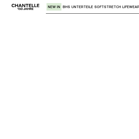
NEW IN
BHS
UNTERTEILE
SOFTSTRETCH
LIFEWEA
Verwende den "Pfeil nach unten" oder 