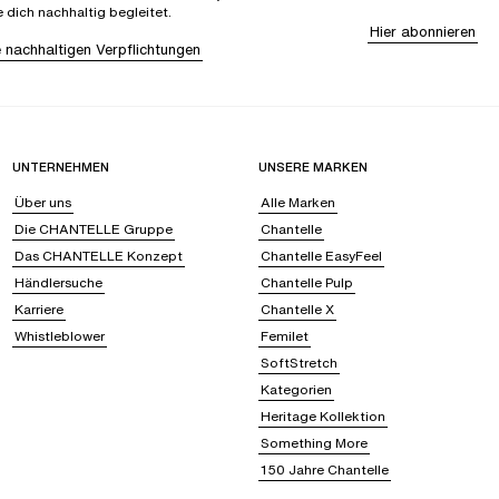
e dich nachhaltig begleitet.
Hier abonnieren
 nachhaltigen Verpflichtungen
UNTERNEHMEN
UNSERE MARKEN
Über uns
Alle Marken
Die CHANTELLE Gruppe
Chantelle
Das CHANTELLE Konzept
Chantelle EasyFeel
Händlersuche
Chantelle Pulp
Karriere
Chantelle X
Whistleblower
Femilet
SoftStretch
Kategorien
Heritage Kollektion
Something More
150 Jahre Chantelle