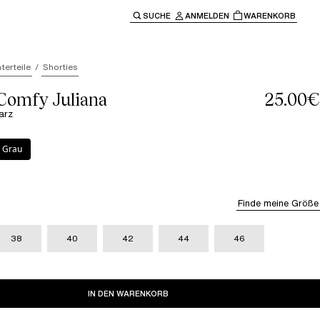
SUCHE
ANMELDEN
WARENKORB
ben" oder "Escape" um zur Hauptnavigation zurückzukehre
terteile
Shorties
 Comfy Juliana
25.00€
arz
 Grau
Finde meine Größe
38
40
42
44
46
IN DEN WARENKORB