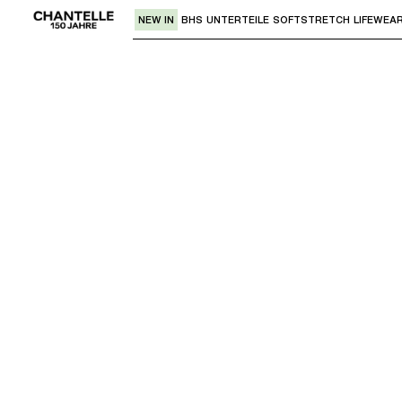
NEW IN
BHS
UNTERTEILE
SOFTSTRETCH
LIFEWEA
Verwende den "Pfeil nach unten" oder 