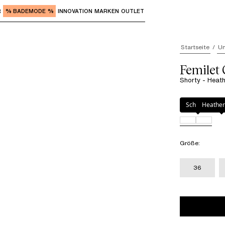
R
% BADEMODE %
INNOVATION
MARKEN
OUTLET
"Eingabe" zum Aufrufen der Untermenüs und "Pfeil nach o
Startseite
Un
Femilet
Shorty - Heat
Farbe
:
Heather 
Schwarz
Heather
Größe
:
36