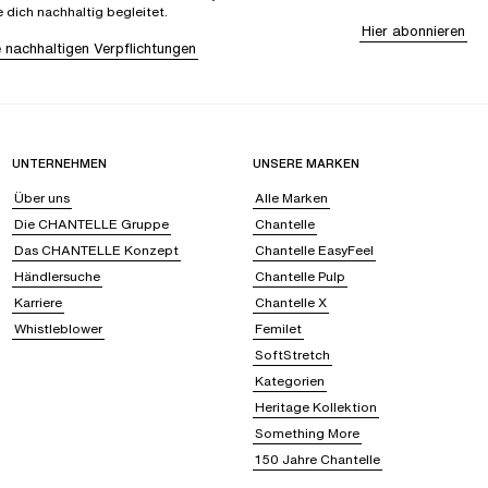
e dich nachhaltig begleitet.
Hier abonnieren
 nachhaltigen Verpflichtungen
UNTERNEHMEN
UNSERE MARKEN
Über uns
Alle Marken
Die CHANTELLE Gruppe
Chantelle
Das CHANTELLE Konzept
Chantelle EasyFeel
Händlersuche
Chantelle Pulp
Karriere
Chantelle X
Whistleblower
Femilet
SoftStretch
Kategorien
Heritage Kollektion
Something More
150 Jahre Chantelle