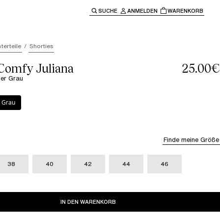
SUCHE
ANMELDEN
WARENKORB
ben" oder "Escape" um zur Hauptnavigation zurückzukehre
terteile
Shorties
 Comfy Juliana
25.00€
her Grau
Grau
 Grau
Finde meine Größe
38
40
42
44
46
IN DEN WARENKORB