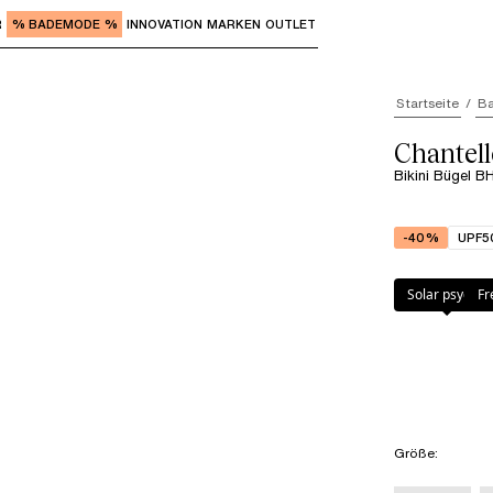
R
% BADEMODE %
INNOVATION
MARKEN
OUTLET
"Eingabe" zum Aufrufen der Untermenüs und "Pfeil nach o
Startseite
B
Chantel
Bikini Bügel B
-40%
UPF5
Farbe
:
Fresh ps
Solar psyche
Fr
Größe
: