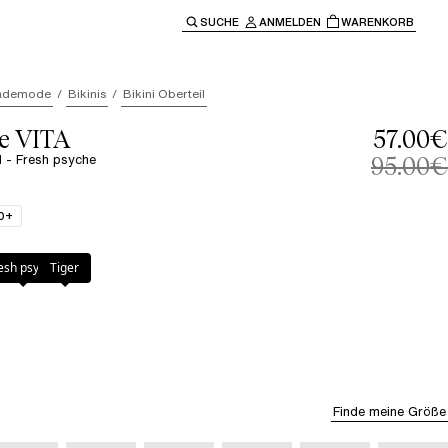
SUCHE
ANMELDEN
WARENKORB
ben" oder "Escape" um zur Hauptnavigation zurückzukehre
ademode
Bikinis
Bikini Oberteil
le VITA
57.00€
H - Fresh psyche
95.00€
0+
yche
esh psyche
Tiger
Finde meine Größe