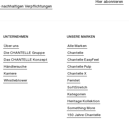
Hier abonnieren
 nachhaltigen Verpflichtungen
UNTERNEHMEN
UNSERE MARKEN
Über uns
Alle Marken
Die CHANTELLE Gruppe
Chantelle
Das CHANTELLE Konzept
Chantelle EasyFeel
Händlersuche
Chantelle Pulp
Karriere
Chantelle X
Whistleblower
Femilet
SoftStretch
Kategorien
Heritage Kollektion
Something More
150 Jahre Chantelle