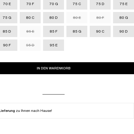
70 E
70 F
70 G
75 C
75 D
75 E
75 G
80 C
80 D
80 E
80 F
80 G
85 D
85 E
85 F
85 G
90 C
90 D
90 F
95 D
95 E
IN DEN WARENKORB
Lieferung
zu Ihnen nach Hause!