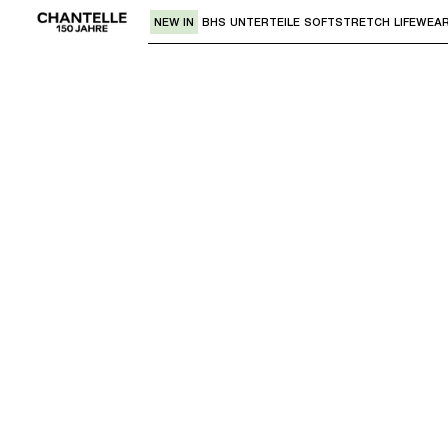
NEW IN
BHS
UNTERTEILE
SOFTSTRETCH
LIFEWEA
Verwende den "Pfeil nach unten" oder 