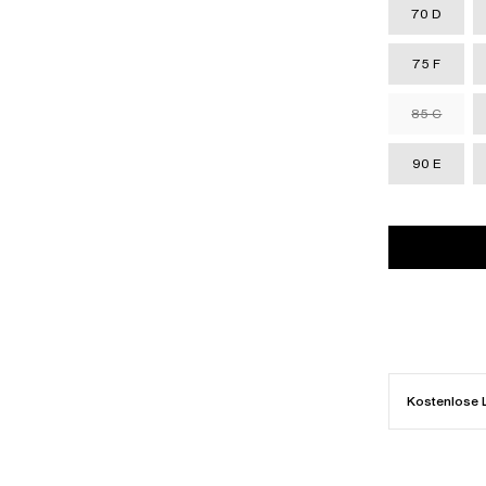
70 D
75 F
85 C
90 E
Kostenlose 