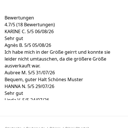
Bewertungen
4.7
/
5
(18 Bewertungen)
KARINE C.
5/5
06/08/26
Sehr gut
Agnès B.
5/5
05/08/26
Ich habe mich in der Größe geirrt und konnte sie
leider nicht umtauschen, da die größere Größe
ausverkauft war.
Aubree M.
5/5
31/07/26
Bequem, guter Halt Schönes Muster
HANNA N.
5/5
29/07/26
Sehr gut
Linda V.
5/5
24/07/26
Ich habe das Top zurückgeschickt, es war sehr klein.
Normal trage ich 80D, aber im Laden habe ich mit
einer 90D bestanden