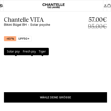
Chantelle VITA
57.00€
Bikini Bügel BH - Solar psyche
95.00€
-40%
UPF50+
Farbe
:
Solar psyche
Solar psyche
Fresh psyche
Tiger
WÄHLE DEINE GRÖSSE