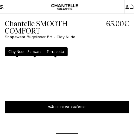
Chantelle SMOOTH
65.00€
COMFORT
Shapewear Bügelloser BH - Clay Nude
Farbe
:
Clay Nude
Clay Nude
Schwarz
Terracotta
WÄHLE DEINE GRÖSSE