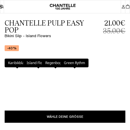
CHANTELLE PULP EASY
21.00€
POP
35.00€
Bikini Slip - Island Flowers
-40%
Farbe
:
Island Flowers
Karibikblau
Island Flowers
Regenbogen
Green Rythm
WÄHLE DEINE GRÖSSE