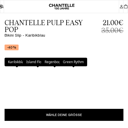
CHANTELLE PULP EASY
21.00€
POP
35.00€
Bikini Slip - Karibikblau
-40%
Farbe
:
Karibikblau
Karibikblau
Island Flowers
Regenbogen
Green Rythm
WÄHLE DEINE GRÖSSE