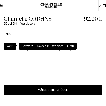
Chantelle ORIGINS
92.00€
Bügel BH - Waldbeere
NEU
Farbe
:
Waldbeere
Weiß
Schwarz
Golden Beige
Waldbeere
Grau
WÄHLE DEINE GRÖSSE