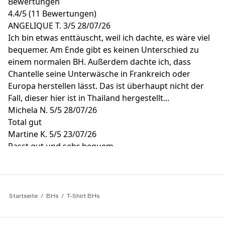
Bewertungen
4.4
/
5
(11 Bewertungen)
ANGELIQUE T.
3/5
28/07/26
Ich bin etwas enttäuscht, weil ich dachte, es wäre viel
bequemer. Am Ende gibt es keinen Unterschied zu
einem normalen BH. Außerdem dachte ich, dass
Chantelle seine Unterwäsche in Frankreich oder
Europa herstellen lässt. Das ist überhaupt nicht der
Fall, dieser hier ist in Thailand hergestellt...
Michela N.
5/5
28/07/26
Total gut
Martine K.
5/5
23/07/26
Passt gut und sehr bequem
Tara B.
5/5
09/07/26
Ein absolut toller und super bequemer BH. Zudem
finde ich die Haken zum befestigen der Träger
absolute Klasse!
Startseite
BHs
T-Shirt BHs
Claire H.
4/5
18/06/26
Guter Halt