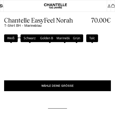
Chantelle EasyFeel Norah
70.00€
T-Shirt BH - Marineblau
Farbe
:
Marineblau
Weiß
Schwarz
Golden Beige
Marineblau
Grün
Talc
WÄHLE DEINE GRÖSSE