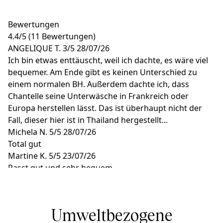
Bewertungen
4.4
/
5
(11 Bewertungen)
ANGELIQUE T.
3/5
28/07/26
Ich bin etwas enttäuscht, weil ich dachte, es wäre viel
bequemer. Am Ende gibt es keinen Unterschied zu
einem normalen BH. Außerdem dachte ich, dass
Chantelle seine Unterwäsche in Frankreich oder
Europa herstellen lässt. Das ist überhaupt nicht der
Fall, dieser hier ist in Thailand hergestellt...
Michela N.
5/5
28/07/26
Total gut
Martine K.
5/5
23/07/26
Passt gut und sehr bequem
Tara B.
5/5
09/07/26
Ein absolut toller und super bequemer BH. Zudem
finde ich die Haken zum befestigen der Träger
Umweltbezogene
absolute Klasse!