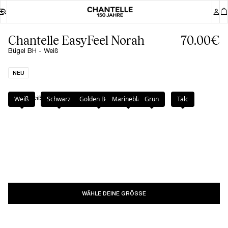
Chantelle EasyFeel Norah
70.00€
Bügel BH - Weiß
NEU
Farbe
:
Weiß
Weiß
Schwarz
Golden Beige
Marineblau
Grün
Talc
WÄHLE DEINE GRÖSSE