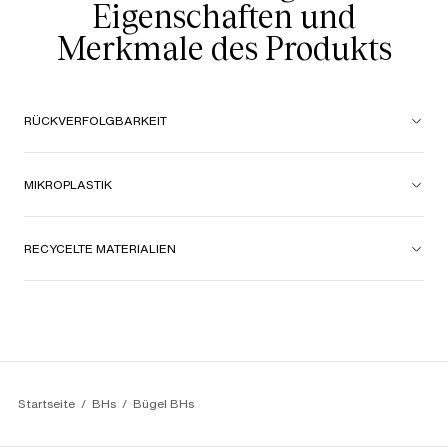
Claire H.
4/5
Eigenschaften und
18/06/26
Guter Halt
Merkmale des Produkts
RÜCKVERFOLGBARKEIT
MIKROPLASTIK
RECYCELTE MATERIALIEN
Startseite
BHs
Bügel BHs