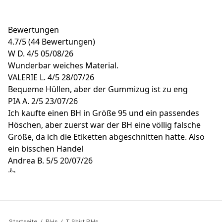
Bewertungen
4.7
/
5
(44 Bewertungen)
W D.
4/5
05/08/26
Wunderbar weiches Material.
VALERIE L.
4/5
28/07/26
Bequeme Hüllen, aber der Gummizug ist zu eng
PIA A.
2/5
23/07/26
Ich kaufte einen BH in Größe 95 und ein passendes
Höschen, aber zuerst war der BH eine völlig falsche
Größe, da ich die Etiketten abgeschnitten hatte. Also
ein bisschen Handel
Andrea B.
5/5
20/07/26
👍
A V.
5/5
15/07/26
Super angenehmer BH! Ich will keine andere Marke
mehr haben.
Startseite
BHs
T-Shirt BHs