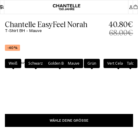
Chantelle EasyFeel Norah
40.80€
T-Shirt BH - Mauve
68.00€
-40%
Farbe
:
Mauve
Weiß
Schwarz
Golden Beige
Mauve
Grün
Vert Celadon
Talc
WÄHLE DEINE GRÖSSE