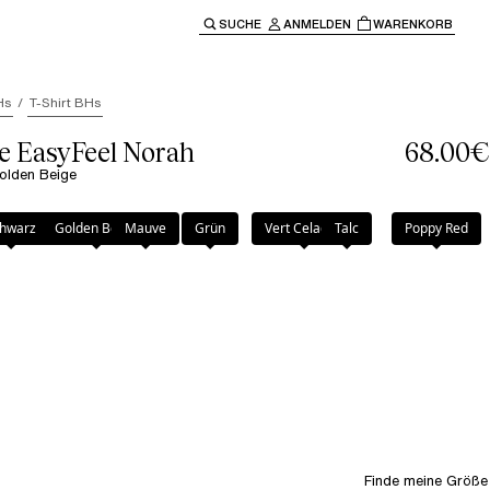
SUCHE
ANMELDEN
WARENKORB
ben" oder "Escape" um zur Hauptnavigation zurückzukehre
Hs
T-Shirt BHs
e EasyFeel Norah
68.00€
Golden Beige
Beige
hwarz
Golden Beige
Mauve
Grün
Vert Celadon
Talc
Poppy Red
Finde meine Größe