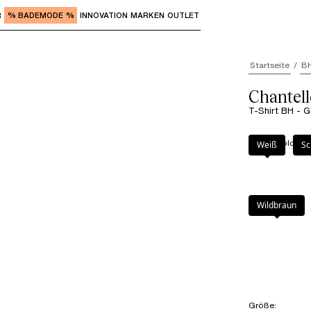
R
% BADEMODE %
INNOVATION
MARKEN
OUTLET
"Eingabe" zum Aufrufen der Untermenüs und "Pfeil nach o
Startseite
B
Chantell
T-Shirt BH - 
Farbe
:
Golden 
Weiß
Sc
Wildbraun
Größe
: