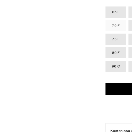
65 E
70 F
75 F
80 F
90 C
Kostenlose 