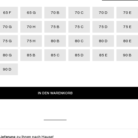
65 F
65 G
70 B
70 C
70 D
70 E
70 G
70 H
75 B
75 C
75 D
75 E
75 G
75 H
80 B
80 C
80 D
80 E
80 G
85 B
85 C
85 D
85 E
90 B
90 D
IN DEN WARENKORB
Lieferung
zu Ihnen nach Hause!