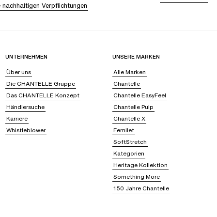
 nachhaltigen Verpflichtungen
UNTERNEHMEN
UNSERE MARKEN
Über uns
Alle Marken
Die CHANTELLE Gruppe
Chantelle
Das CHANTELLE Konzept
Chantelle EasyFeel
Händlersuche
Chantelle Pulp
Karriere
Chantelle X
Whistleblower
Femilet
SoftStretch
Kategorien
Heritage Kollektion
Something More
150 Jahre Chantelle