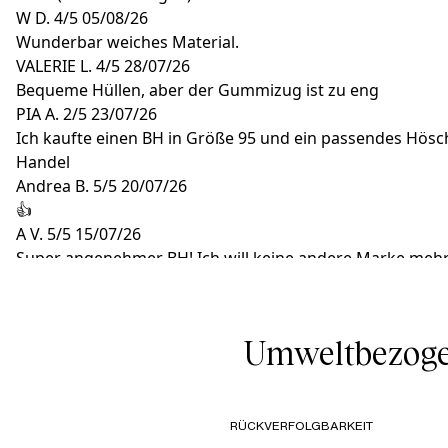
W D.
4/5
05/08/26
Wunderbar weiches Material.
VALERIE L.
4/5
28/07/26
Bequeme Hüllen, aber der Gummizug ist zu eng
PIA A.
2/5
23/07/26
Ich kaufte einen BH in Größe 95 und ein passendes Hösche
Handel
Andrea B.
5/5
20/07/26
👍
A V.
5/5
15/07/26
Super angenehmer BH! Ich will keine andere Marke meh
Umweltbezoge
RÜCKVERFOLGBARKEIT