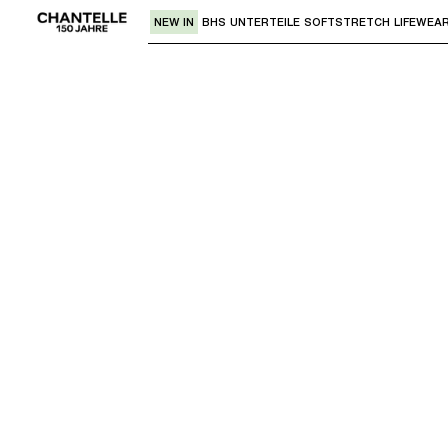
NEW IN
BHS
UNTERTEILE
SOFTSTRETCH
LIFEWEA
Verwende den "Pfeil nach unten" oder 