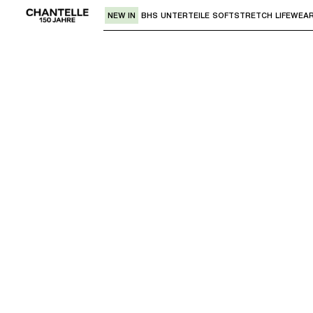
NEW IN
BHS
UNTERTEILE
SOFTSTRETCH
LIFEWEA
Verwende den "Pfeil nach unten" oder 