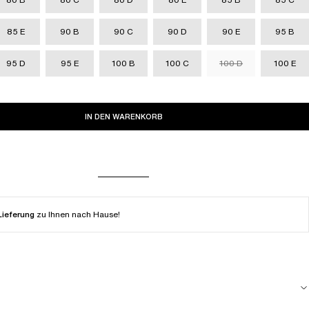
85 E
90 B
90 C
90 D
90 E
95 B
95 D
95 E
100 B
100 C
100 D
100 E
IN DEN WARENKORB
Lieferung
zu Ihnen nach Hause!