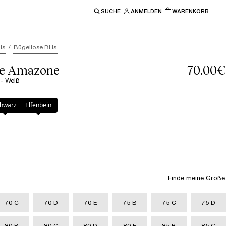
SUCHE
ANMELDEN
WARENKORB
ben" oder "Escape" um zur Hauptnavigation zurückzukehre
Hs
Bügellose BHs
le Amazone
70.00€
 - Weiß
hwarz
Elfenbein
Finde meine Größe
70 C
70 D
70 E
75 B
75 C
75 D
80 B
80 C
80 D
80 E
85 B
85 C