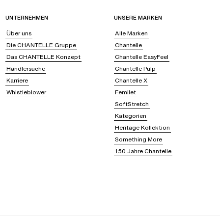
UNTERNEHMEN
UNSERE MARKEN
Über uns
Alle Marken
Die CHANTELLE Gruppe
Chantelle
Das CHANTELLE Konzept
Chantelle EasyFeel
Händlersuche
Chantelle Pulp
Karriere
Chantelle X
Whistleblower
Femilet
SoftStretch
Kategorien
Heritage Kollektion
Something More
150 Jahre Chantelle