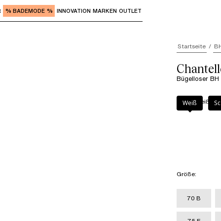
R
% BADEMODE %
INNOVATION
MARKEN
OUTLET
"Eingabe" zum Aufrufen der Untermenüs und "Pfeil nach o
Startseite
B
Chantel
Bügelloser BH
Farbe
:
Weiß
Weiß
Sc
Größe
:
70 B
75 E