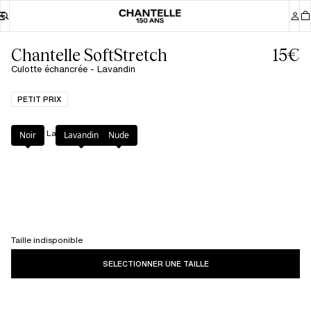
Chantelle SoftStretch
15€
Culotte échancrée - Lavandin
PETIT PRIX
Couleur
:
Lavandin
Noir
Lavandin
Nude
Taille indisponible
SELECTIONNER UNE TAILLE