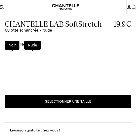
CHANTELLE LAB SoftStretch
19.9€
Culotte échancrée - Nude
Couleur
:
Nude
Noir
Nude
SELECTIONNER UNE TAILLE
Livraison gratuite
chez vous !