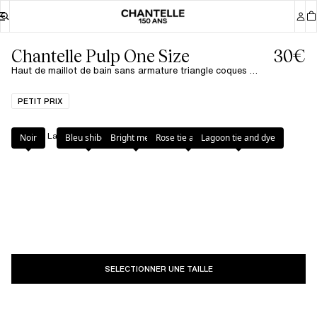
Chantelle Pulp One Size
30€
Haut de maillot de bain sans armature triangle coques amovibles - Lagoon tie and dye
PETIT PRIX
Couleur
:
Lagoon tie and dye
Noir
Bleu shibori
Bright melon
Rose tie and dye
Lagoon tie and dye
SELECTIONNER UNE TAILLE