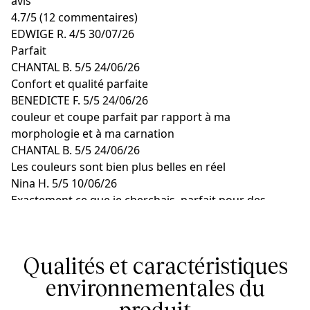
avis
4.7
/
5
(12 commentaires)
EDWIGE R.
4/5
30/07/26
Parfait
CHANTAL B.
5/5
24/06/26
Confort et qualité parfaite
BENEDICTE F.
5/5
24/06/26
couleur et coupe parfait par rapport à ma
morphologie et à ma carnation
CHANTAL B.
5/5
24/06/26
Les couleurs sont bien plus belles en réel
Nina H.
5/5
10/06/26
Exactement ce que je cherchais, parfait pour des
journées de plage décontractées, mais pas très
résistant.
Qualités et caractéristiques
environnementales du