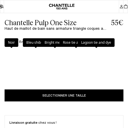
Chantelle Pulp One Size
55€
Haut de maillot de bain sans armature triangle coques amovibles - Bright melon
Couleur
:
Bright melon
Noir
Bleu shibori
Bright melon
Rose tie and dye
Lagoon tie and dye
SELECTIONNER UNE TAILLE
Livraison gratuite
chez vous !