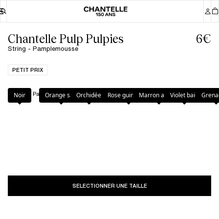
Chantelle Pulp Pulpies
6€
String - Pamplemousse
PETIT PRIX
Couleur
:
Pamplemousse
Noir
Orange sari
Orchidée
Rose guimauve
Marron ambre
Violet baie
Grena
SELECTIONNER UNE TAILLE