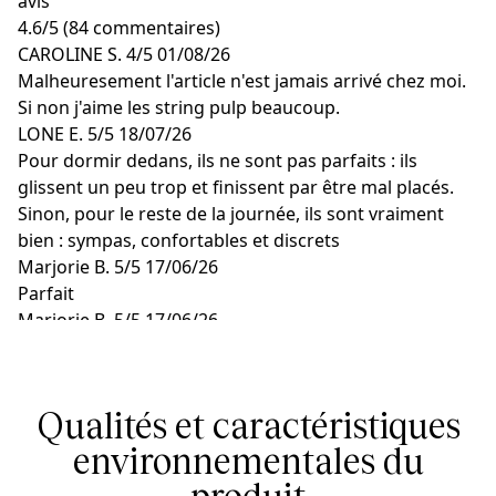
avis
4.6
/
5
(84 commentaires)
CAROLINE S.
4/5
01/08/26
Malheuresement l'article n'est jamais arrivé chez moi.
Si non j'aime les string pulp beaucoup.
LONE E.
5/5
18/07/26
Pour dormir dedans, ils ne sont pas parfaits : ils
glissent un peu trop et finissent par être mal placés.
Sinon, pour le reste de la journée, ils sont vraiment
bien : sympas, confortables et discrets
Marjorie B.
5/5
17/06/26
Parfait
Marjorie B.
5/5
17/06/26
C’est parfait
Marjorie B.
5/5
17/06/26
Parfait
Qualités et caractéristiques
environnementales du