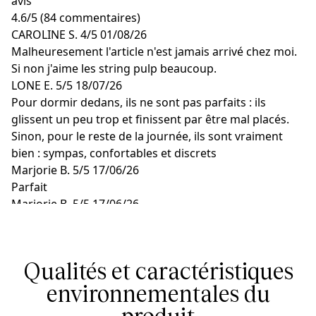
avis
4.6
/
5
(84 commentaires)
CAROLINE S.
4/5
01/08/26
Malheuresement l'article n'est jamais arrivé chez moi.
Si non j'aime les string pulp beaucoup.
LONE E.
5/5
18/07/26
Pour dormir dedans, ils ne sont pas parfaits : ils
glissent un peu trop et finissent par être mal placés.
Sinon, pour le reste de la journée, ils sont vraiment
bien : sympas, confortables et discrets
Marjorie B.
5/5
17/06/26
Parfait
Marjorie B.
5/5
17/06/26
C’est parfait
Marjorie B.
5/5
17/06/26
Parfait
Qualités et caractéristiques
environnementales du