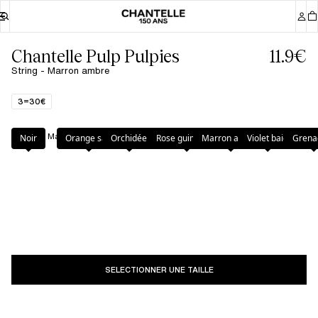
Chantelle Pulp Pulpies
11.9€
String - Marron ambre
3=30€
Couleur
:
Marron ambre
Noir
Orange sari
Orchidée
Rose guimauve
Marron ambre
Violet baie
Grena
SELECTIONNER UNE TAILLE