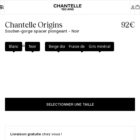
Chantelle Origins
92€
Soutien-gorge spacer plongeant - Noir
Couleur
:
Noir
Blanc
Noir
Beige doré
Fraise des bois
Gris minéral
SELECTIONNER UNE TAILLE
Livraison gratuite
chez vous !