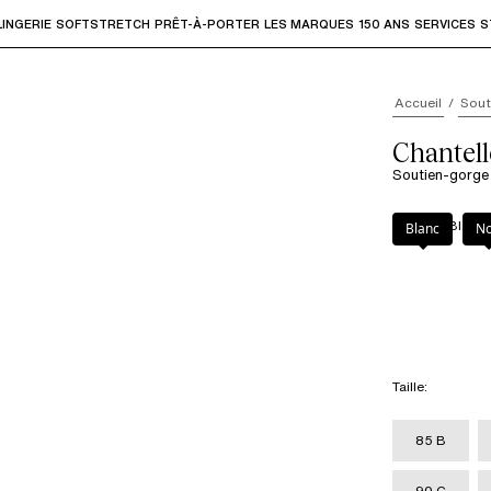
LINGERIE
SOFTSTRETCH
PRÊT-À-PORTER
LES MARQUES
150 ANS
SERVICES
S
accéder aux sous-menus et "Flèche haut" ou "Échap" pour rev
Accueil
Sout
Chantell
Soutien-gorge
Couleur
:
Blanc
Blanc
No
Taille
:
85 B
90 C