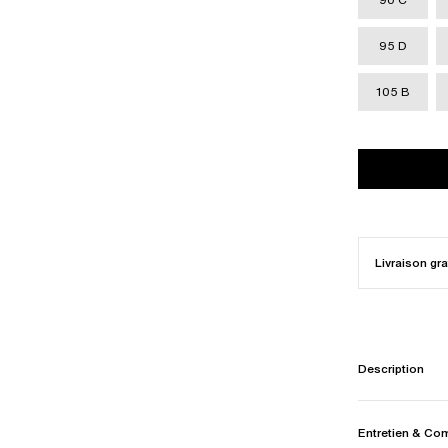
95 D
105 B
Livraison gra
Description
Entretien & Co