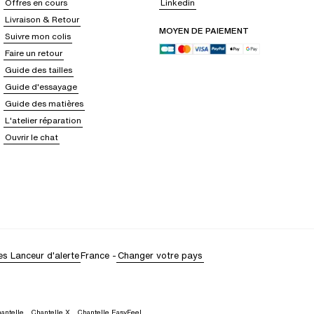
Offres en cours
Linkedin
Livraison & Retour
MOYEN DE PAIEMENT
Suivre mon colis
Faire un retour
Guide des tailles
Guide d'essayage
Guide des matières
L'atelier réparation
Ouvrir le chat
es
Lanceur d'alerte
France
-
Changer votre pays
antelle
,
Chantelle X
,
Chantelle EasyFeel