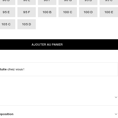
95 E
95 F
100 B
100 C
100 D
100 E
105 C
105 D
AJOUTER AU PANIER
tuite
chez vous !
mposition