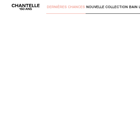
DERNIÈRES CHANCES
NOUVELLE COLLECTION
BAIN
Utilisez "Flèche bas" ou "Entrer" pour 