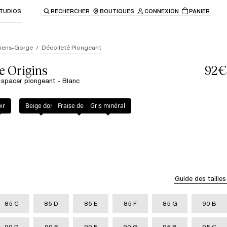
TUDIOS
RECHERCHER
BOUTIQUES
CONNEXION
PANIER
enir à la navigation principale.
iens-Gorge
Décolleté Plongeant
e Origins
92€
 spacer plongeant - Blanc
ir
Beige doré
Fraise des bois
Gris minéral
Guide des tailles
85 C
85 D
85 E
85 F
85 G
90 B
90 D
90 E
90 F
90 G
95 B
95 C