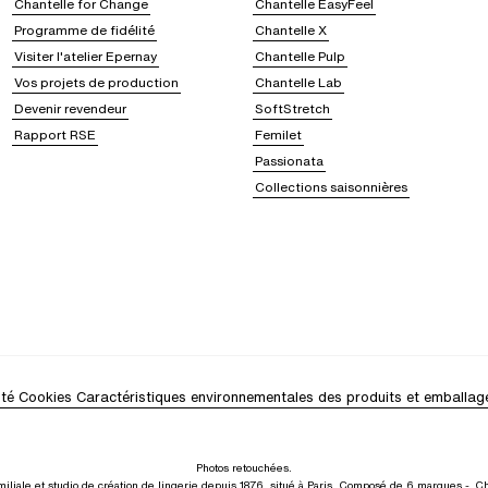
Chantelle for Change
Chantelle EasyFeel
Programme de fidélité
Chantelle X
Visiter l'atelier Epernay
Chantelle Pulp
Vos projets de production
Chantelle Lab
Devenir revendeur
SoftStretch
Rapport RSE
Femilet
Passionata
Collections saisonnières
ité
Cookies
Caractéristiques environnementales des produits et emballag
Photos retouchées.
iliale et studio de création de lingerie depuis 1876, situé à Paris. Composé de 6 marques -
Ch