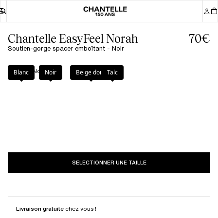
Chantelle EasyFeel Norah
70€
Soutien-gorge spacer emboîtant - Noir
Couleur
:
Noir
Blanc
Noir
Beige doré
Talc
SELECTIONNER UNE TAILLE
Livraison gratuite
chez vous !