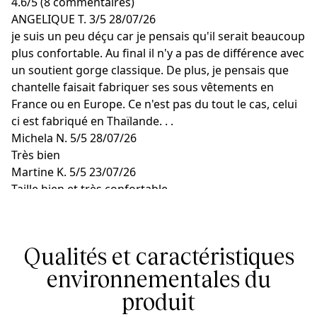
4.6
/
5
(8 commentaires)
ANGELIQUE T.
3/5
28/07/26
je suis un peu déçu car je pensais qu'il serait beaucoup
plus confortable. Au final il n'y a pas de différence avec
un soutient gorge classique. De plus, je pensais que
chantelle faisait fabriquer ses sous vêtements en
France ou en Europe. Ce n'est pas du tout le cas, celui
ci est fabriqué en Thaïlande. . .
Michela N.
5/5
28/07/26
Très bien
Martine K.
5/5
23/07/26
Taille bien et très confortable
Tara B.
5/5
09/07/26
Un soutien-gorge absolument génial et super
confortable. De plus, je trouve les crochets pour fixer
Qualités et caractéristiques
les bretelles absolument excellents!
Claire H.
environnementales du
4/5
18/06/26
Bon maintien
produit