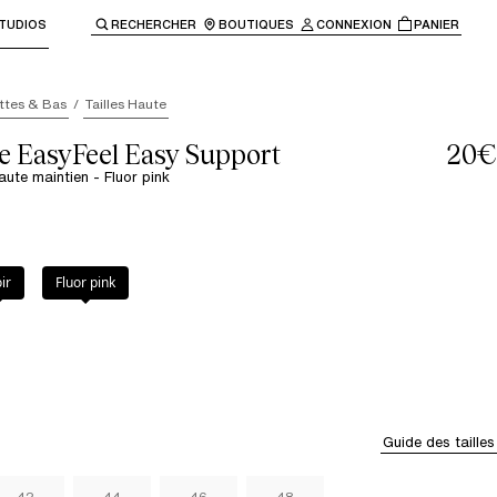
TUDIOS
RECHERCHER
BOUTIQUES
CONNEXION
PANIER
enir à la navigation principale.
ttes & Bas
Tailles Haute
e EasyFeel Easy Support
20€
haute maintien - Fluor pink
pink
ir
Fluor pink
Guide des tailles
42
44
46
48