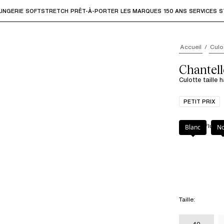
LINGERIE
SOFTSTRETCH
PRÊT-À-PORTER
LES MARQUES
150 ANS
SERVICES
S
accéder aux sous-menus et "Flèche haut" ou "Échap" pour rev
Accueil
Culo
Chantell
Culotte taille 
PETIT PRIX
Couleur
:
Fluor 
Blanc
No
Taille
:
40