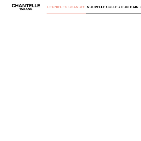
DERNIÈRES CHANCES
NOUVELLE COLLECTION
BAIN
Utilisez "Flèche bas" ou "Entrer" pour 