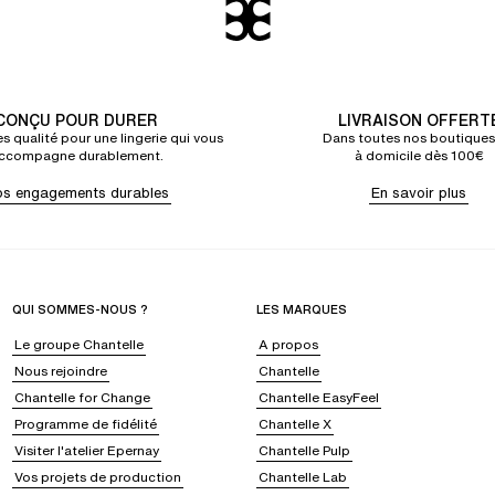
CONÇU POUR DURER
LIVRAISON OFFERT
s qualité pour une lingerie qui vous
Dans toutes nos boutiques
ccompagne durablement.
à domicile dès 100€
s engagements durables
En savoir plus
QUI SOMMES-NOUS ?
LES MARQUES
Le groupe Chantelle
A propos
Nous rejoindre
Chantelle
Chantelle for Change
Chantelle EasyFeel
Programme de fidélité
Chantelle X
Visiter l'atelier Epernay
Chantelle Pulp
Vos projets de production
Chantelle Lab