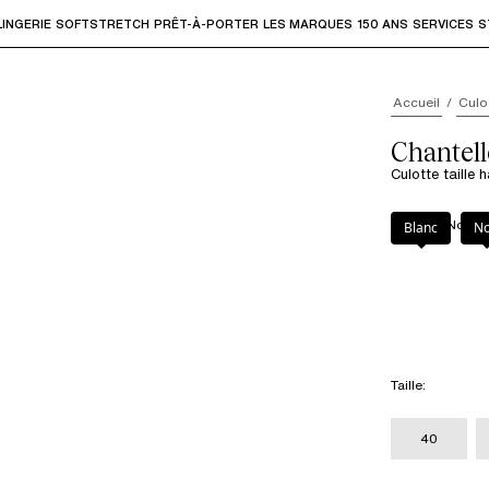
LINGERIE
SOFTSTRETCH
PRÊT-À-PORTER
LES MARQUES
150 ANS
SERVICES
S
accéder aux sous-menus et "Flèche haut" ou "Échap" pour rev
Accueil
Culo
Chantell
Culotte taille 
Couleur
:
Noir
Blanc
No
Taille
:
40