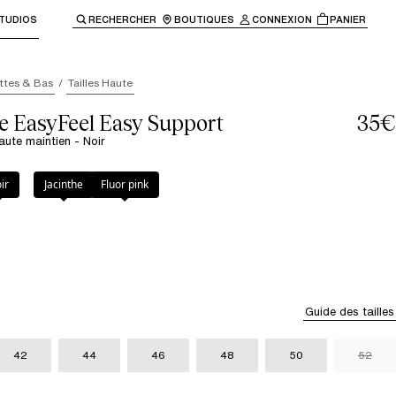
TUDIOS
RECHERCHER
BOUTIQUES
CONNEXION
PANIER
enir à la navigation principale.
ttes & Bas
Tailles Haute
e EasyFeel Easy Support
35€
haute maintien - Noir
ir
Jacinthe
Fluor pink
Guide des tailles
42
44
46
48
50
52