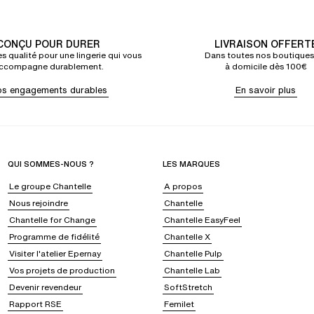
CONÇU POUR DURER
LIVRAISON OFFERT
s qualité pour une lingerie qui vous
Dans toutes nos boutiques
ccompagne durablement.
à domicile dès 100€
s engagements durables
En savoir plus
QUI SOMMES-NOUS ?
LES MARQUES
Le groupe Chantelle
A propos
Nous rejoindre
Chantelle
Chantelle for Change
Chantelle EasyFeel
Programme de fidélité
Chantelle X
Visiter l'atelier Epernay
Chantelle Pulp
Vos projets de production
Chantelle Lab
Devenir revendeur
SoftStretch
Rapport RSE
Femilet