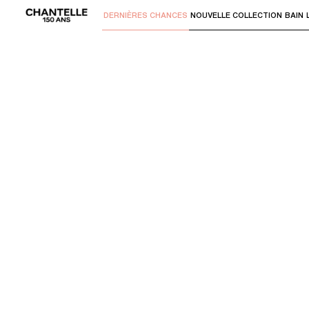
DERNIÈRES CHANCES
NOUVELLE COLLECTION
BAIN
Utilisez "Flèche bas" ou "Entrer" pour 