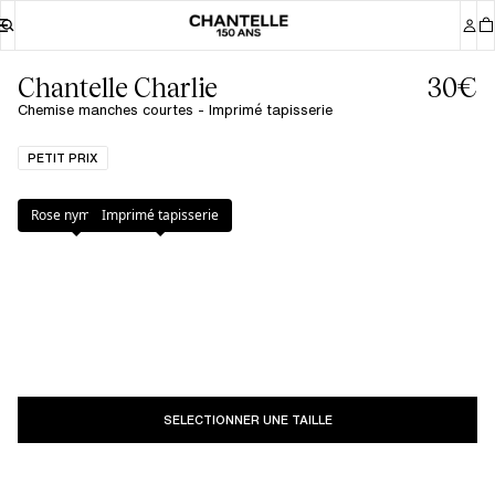
Chantelle Charlie
30€
Chemise manches courtes - Imprimé tapisserie
PETIT PRIX
Couleur
:
Imprimé tapisserie
Rose nymphea
Imprimé tapisserie
SELECTIONNER UNE TAILLE