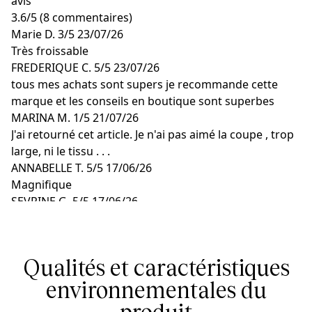
avis
3.6
/
5
(8 commentaires)
Marie D.
3/5
23/07/26
Très froissable
FREDERIQUE C.
5/5
23/07/26
tous mes achats sont supers je recommande cette
marque et les conseils en boutique sont superbes
MARINA M.
1/5
21/07/26
J'ai retourné cet article. Je n'ai pas aimé la coupe , trop
large, ni le tissu . . .
ANNABELLE T.
5/5
17/06/26
Magnifique
SEVRINE G.
5/5
17/06/26
Bonne qualité et très jolie couleur
Qualités et caractéristiques
environnementales du