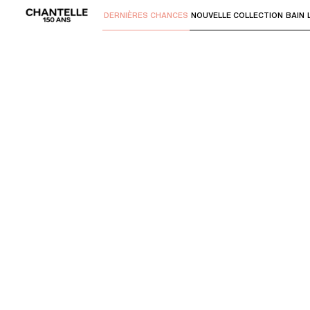
DERNIÈRES CHANCES
NOUVELLE COLLECTION
BAIN
Utilisez "Flèche bas" ou "Entrer" pour 