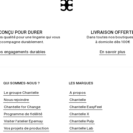
CONÇU POUR DURER
LIVRAISON OFFERT
s qualité pour une lingerie qui vous
Dans toutes nos boutiques
ccompagne durablement.
à domicile dès 100€
s engagements durables
En savoir plus
QUI SOMMES-NOUS ?
LES MARQUES
Le groupe Chantelle
A propos
Nous rejoindre
Chantelle
Chantelle for Change
Chantelle EasyFeel
Programme de fidélité
Chantelle X
Visiter l'atelier Epernay
Chantelle Pulp
Vos projets de production
Chantelle Lab