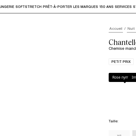
LINGERIE
SOFTSTRETCH
PRÊT-À-PORTER
LES MARQUES
150 ANS
SERVICES
S
accéder aux sous-menus et "Flèche haut" ou "Échap" pour rev
Accueil
Nuit
Chantell
Chemise manc
PETIT PRIX
Couleur
:
Rose 
Rose nymphe
Im
Taille
:
XS