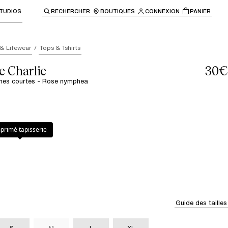
TUDIOS
RECHERCHER
BOUTIQUES
CONNEXION
PANIER
enir à la navigation principale.
 & Lifewear
Tops & Tshirts
e Charlie
30€
hes courtes - Rose nymphea
nymphea
a
primé tapisserie
Guide des tailles
S
M
L
XL