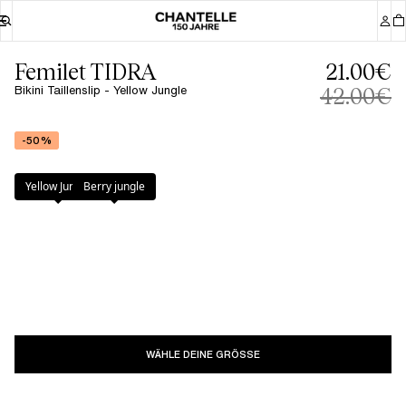
Femilet TIDRA
21.00€
Bikini Taillenslip - Yellow Jungle
42.00€
-50%
Farbe
:
Yellow Jungle
Yellow Jungle
Berry jungle
WÄHLE DEINE GRÖSSE