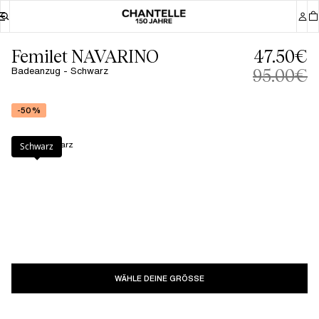
Femilet NAVARINO
47.50€
Badeanzug - Schwarz
95.00€
-50%
Farbe
:
Schwarz
Schwarz
WÄHLE DEINE GRÖSSE