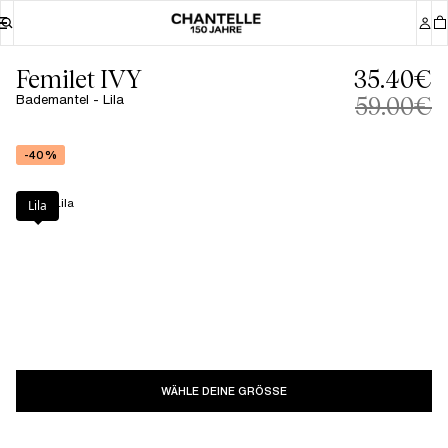
Femilet IVY
35.40€
Bademantel - Lila
59.00€
-40%
Farbe
:
Lila
Lila
WÄHLE DEINE GRÖSSE