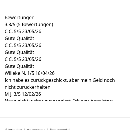
Bewertungen
3.8
/
5
(5 Bewertungen)
C C.
5/5
23/05/26
Gute Qualität
C C.
5/5
23/05/26
Gute Qualität
C C.
5/5
23/05/26
Gute Qualität
Willeke N.
1/5
18/04/26
Ich habe es zurückgeschickt, aber mein Geld noch
nicht zurückerhalten
M J.
3/5
12/02/26
Noch nicht weiter ausprobiert. Ich war begeistert,
deshalb gekauft
Startseite
Homewear
Bademantel