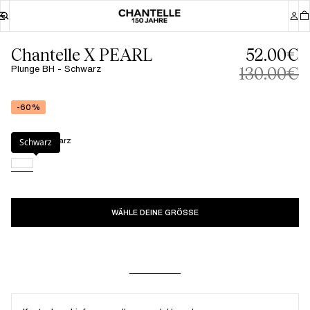
Chantelle X PEARL
52.00€
Plunge BH - Schwarz
130.00€
-60%
Farbe
:
Schwarz
Schwarz
WÄHLE DEINE GRÖSSE