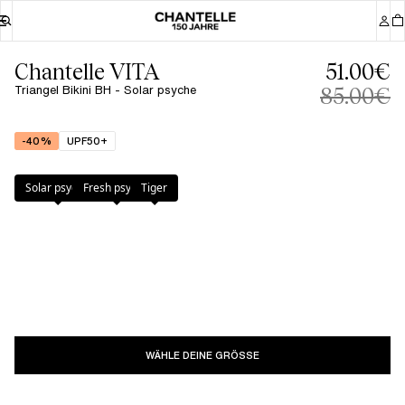
Chantelle VITA
51.00€
Triangel Bikini BH - Solar psyche
85.00€
-40%
UPF50+
Farbe
:
Solar psyche
Solar psyche
Fresh psyche
Tiger
WÄHLE DEINE GRÖSSE