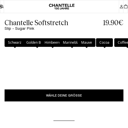
Chantelle Softstretch
19.90€
Slip - Sugar Pink
Farbe
:
Sugar Pink
Schwarz
Golden Beige
Himbeere
Marineblau
Mauve
Cocoa
Coffee
WÄHLE DEINE GRÖSSE