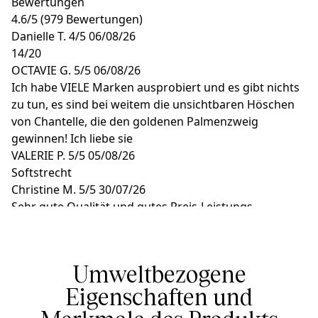
Bewertungen
4.6
/
5
(979 Bewertungen)
Danielle T.
4/5
06/08/26
14/20
OCTAVIE G.
5/5
06/08/26
Ich habe VIELE Marken ausprobiert und es gibt nichts
zu tun, es sind bei weitem die unsichtbaren Höschen
von Chantelle, die den goldenen Palmenzweig
gewinnen! Ich liebe sie
VALERIE P.
5/5
05/08/26
Softstrecht
Christine M.
5/5
30/07/26
Sehr gute Qualität und gutes Preis-Leistungs-
Verhältnis.
Céline M.
5/5
29/07/26
PERFEKT
Umweltbezogene
Eigenschaften und