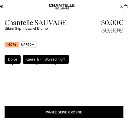
Chantelle SAUVAGE
30.00€
Bikini Slip - Laurel Blume
50.00€
-40%
UPF50+
Farbe
:
Laurel Blume
Dolce
Laurel Blume
Blurred night
WÄHLE DEINE GRÖSSE