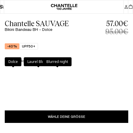
Chantelle SAUVAGE
57.00€
Bikini Bandeau BH - Dolce
95.00€
-40%
UPF50+
Farbe
:
Dolce
Dolce
Laurel Blume
Blurred night
WÄHLE DEINE GRÖSSE