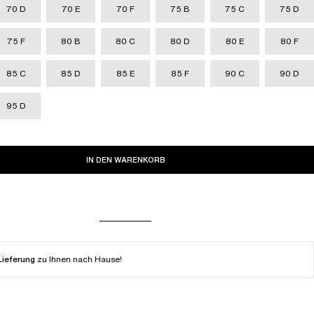
70 D
70 E
70 F
75 B
75 C
75 D
75 F
80 B
80 C
80 D
80 E
80 F
85 C
85 D
85 E
85 F
90 C
90 D
95 D
IN DEN WARENKORB
Lieferung
zu Ihnen nach Hause!