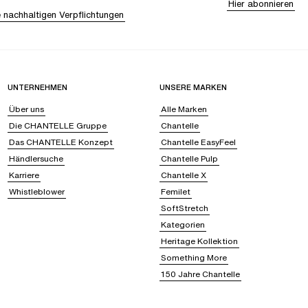
Hier abonnieren
 nachhaltigen Verpflichtungen
UNTERNEHMEN
UNSERE MARKEN
Über uns
Alle Marken
Die CHANTELLE Gruppe
Chantelle
Das CHANTELLE Konzept
Chantelle EasyFeel
Händlersuche
Chantelle Pulp
Karriere
Chantelle X
Whistleblower
Femilet
SoftStretch
Kategorien
Heritage Kollektion
Something More
150 Jahre Chantelle