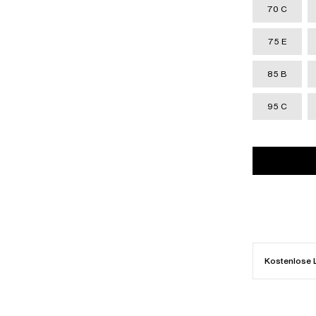
70 C
75 E
85 B
95 C
Kostenlose 