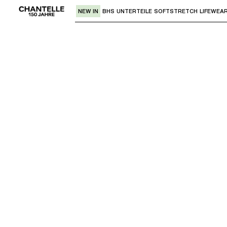
NEW IN
BHS
UNTERTEILE
SOFTSTRETCH
LIFEWEA
Verwende den "Pfeil nach unten" oder 