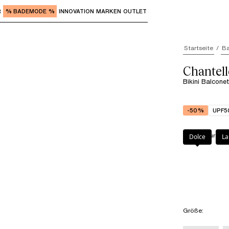
R
% BADEMODE %
INNOVATION
MARKEN
OUTLET
"Eingabe" zum Aufrufen der Untermenüs und "Pfeil nach o
Startseite
B
Chantel
Bikini Balcone
-50%
UPF5
Farbe
:
Laurel B
Dolce
La
Größe
: