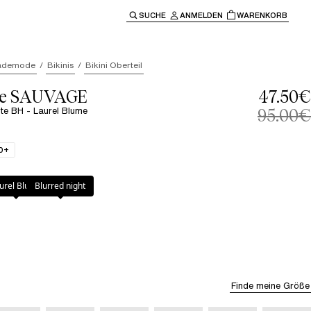
SUCHE
ANMELDEN
WARENKORB
ben" oder "Escape" um zur Hauptnavigation zurückzukehre
ademode
Bikinis
Bikini Oberteil
le SAUVAGE
47.50€
tte BH - Laurel Blume
95.00€
0+
lume
urel Blume
Blurred night
Finde meine Größe