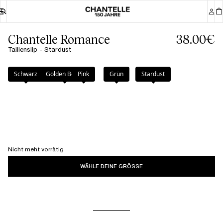
Chantelle Romance
38.00€
Taillenslip - Stardust
Farbe
:
Stardust
Schwarz
Golden Beige
Pink
Grün
Stardust
Nicht meht vorrätig
WÄHLE DEINE GRÖSSE