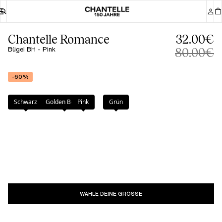
Chantelle Romance
32.00€
Bügel BH - Pink
80.00€
-60%
Farbe
:
Pink
Schwarz
Golden Beige
Pink
Grün
WÄHLE DEINE GRÖSSE