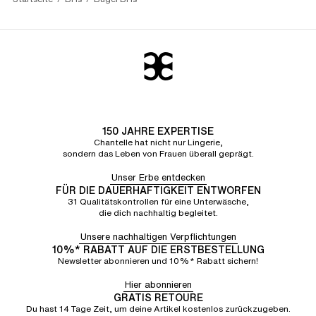
beim nächsten Mal eine andere "Schüsselgröße"
wählen... da es bei beiden "Schüsseln" zu Falten
kommt - das stört mich jedoch nicht.
150 JAHRE EXPERTISE
Chantelle hat nicht nur Lingerie,
sondern das Leben von Frauen überall geprägt.
Unser Erbe entdecken
FÜR DIE DAUERHAFTIGKEIT ENTWORFEN
31 Qualitätskontrollen für eine Unterwäsche,
die dich nachhaltig begleitet.
Unsere nachhaltigen Verpflichtungen
10%* RABATT AUF DIE ERSTBESTELLUNG
Newsletter abonnieren und 10%* Rabatt sichern!
Hier abonnieren
GRATIS RETOURE
Du hast 14 Tage Zeit, um deine Artikel kostenlos zurückzugeben.