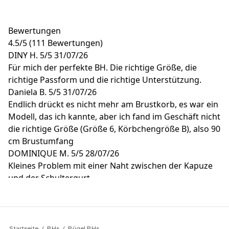
Bewertungen
4.5
/
5
(111 Bewertungen)
DINY H.
5/5
31/07/26
Für mich der perfekte BH. Die richtige Größe, die
richtige Passform und die richtige Unterstützung.
Daniela B.
5/5
31/07/26
Endlich drückt es nicht mehr am Brustkorb, es war ein
Modell, das ich kannte, aber ich fand im Geschäft nicht
die richtige Größe (Größe 6, Körbchengröße B), also 90
cm Brustumfang
DOMINIQUE M.
5/5
28/07/26
Kleines Problem mit einer Naht zwischen der Kapuze
und der Schultergurt
MARTINE G.
5/5
28/07/26
BH in der richtigen Größe und umhüllt die Brüste gut
Kirsten H.
5/5
28/07/26
Ich bin zufrieden mit dem Produkt - vielleicht sollte ich
Startseite
BHs
Bügel BHs