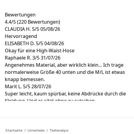
Bewertungen
4.4
/
5
(220 Bewertungen)
CLAUDIA H.
5/5
05/08/26
Hervorragend
ELISABETH D.
5/5
04/08/26
Okay für eine High-Waist-Hose
Raphaele R.
3/5
31/07/26
Angenehmes Material, aber wirklich klein... Ich trage
normalerweise Größe 40 unten und die M/L ist etwas
knapp bemessen.
Marit L.
5/5
28/07/26
Super leicht, kaum spürbar, keine Abdrücke durch die
Kleidung. Und es sitzt ohne zu rutschen.
Unterwäschehimmel.
SAHEDAH B.
5/5
28/07/26
Sehr zufrieden mit diesem Artikel! Danke
Startseite
Unterteile
Taillenslips