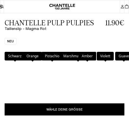
CHANTELLE PULP PULPIES
11.90€
Taillenslip - Magma Rot
NEU
Farbe
:
Magma Rot
Schwarz
Orange
Pistachio
Marshmallow Pink
Amber
Violett
Guave
WÄHLE DEINE GRÖSSE