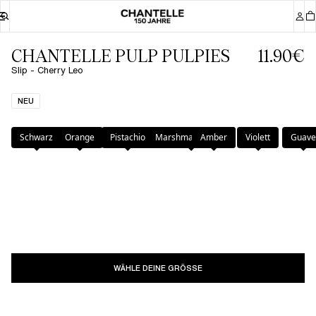
CHANTELLE PULP PULPIES
11.90€
Slip - Cherry Leo
NEU
Farbe
:
Cherry Leo
Schwarz
Orange
Pistachio
Marshmallow Pink
Amber
Violett
Guave
WÄHLE DEINE GRÖSSE