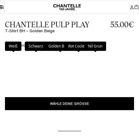
CHANTELLE PULP PLAY
55.00€
T-Shirt BH - Golden Beige
Farbe
:
Golden Beige
Weiß
Schwarz
Golden Beige
Rot Cocktail
Nil Grün
WÄHLE DEINE GRÖSSE