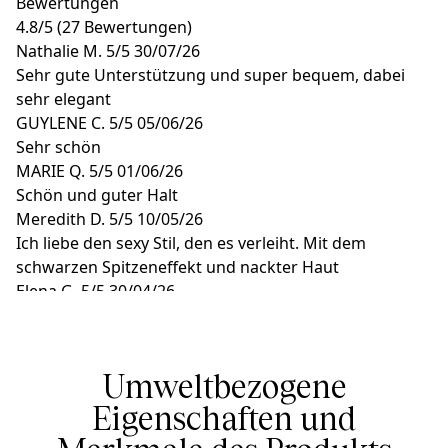
Bewertungen
4.8
/
5
(27 Bewertungen)
Nathalie M.
5/5
30/07/26
Sehr gute Unterstützung und super bequem, dabei
sehr elegant
GUYLENE C.
5/5
05/06/26
Sehr schön
MARIE Q.
5/5
01/06/26
Schön und guter Halt
Meredith D.
5/5
10/05/26
Ich liebe den sexy Stil, den es verleiht. Mit dem
schwarzen Spitzeneffekt und nackter Haut
Elena G.
5/5
30/04/26
Wunderschöne Form, macht junger
Umweltbezogene
Eigenschaften und