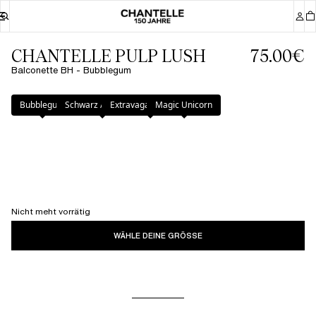
CHANTELLE PULP LUSH
75.00€
Balconette BH - Bubblegum
Farbe
:
Bubblegum
Bubblegum
Schwarz / Soft Pink
Extravagante Blume
Magic Unicorn
Nicht meht vorrätig
WÄHLE DEINE GRÖSSE