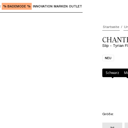
R
% BADEMODE %
INNOVATION
MARKEN
OUTLET
"Eingabe" zum Aufrufen der Untermenüs und "Pfeil nach o
Startseite
Un
CHANTE
Slip - Tyrian 
NEU
Farbe
:
Tyrian F
Schwarz
Mi
Größe
:
36