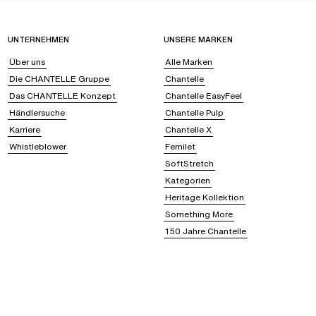
UNTERNEHMEN
UNSERE MARKEN
Über uns
Alle Marken
Die CHANTELLE Gruppe
Chantelle
Das CHANTELLE Konzept
Chantelle EasyFeel
Händlersuche
Chantelle Pulp
Karriere
Chantelle X
Whistleblower
Femilet
SoftStretch
Kategorien
Heritage Kollektion
Something More
150 Jahre Chantelle