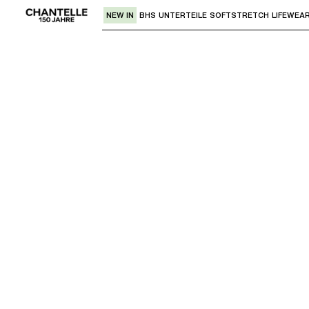
NEW IN
BHS
UNTERTEILE
SOFTSTRETCH
LIFEWEA
Verwende den "Pfeil nach unten" oder 