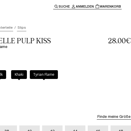
SUCHE
ANMELDEN
WARENKORB
ben" oder "Escape" um zur Hauptnavigation zurückzukehre
terteile
Slips
LLE PULP KISS
28.00€
Flame
lame
lk
Khaki
Tyrian Flame
Finde meine Größe
38
40
42
44
46
48