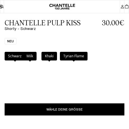
CHANTELLE PULP KISS
30.00€
Shorty - Schwarz
NEU
Farbe
:
Schwarz
Schwarz
Milk
Khaki
Tyrian Flame
WÄHLE DEINE GRÖSSE