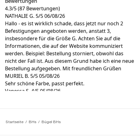
Bewertungen
4.3
/
5
(87 Bewertungen)
NATHALIE G.
5/5
06/08/26
Hallo - es ist wirklich schade, dass jetzt nur noch 2
Befestigungen angeboten werden, anstatt 3,
insbesondere für die Größe G. Achten Sie auf die
Informationen, die auf der Website kommuniziert
werden. Beispiel: Bestellung storniert, obwohl das
nicht der Fall ist. Aus diesem Grund habe ich eine neue
Bestellung aufgegeben. Mit freundlichen Grüßen
MURIEL B.
5/5
05/08/26
Sehr schöne Farbe, passt perfekt.
Vanessa S.
4/5
05/08/26
👍
ELWIRA S.
2/5
01/08/26
Die Naht auf der Vorderseite der Mütze hat nicht
gehalten und ein Loch ist nur einen Monat nach dem
Startseite
BHs
Bügel BHs
Kauf aufgetreten
Francis G.
5/5
31/07/26