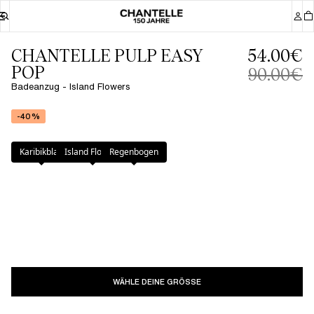
CHANTELLE PULP EASY
54.00€
POP
90.00€
Badeanzug - Island Flowers
-40%
Farbe
:
Island Flowers
Karibikblau
Island Flowers
Regenbogen
WÄHLE DEINE GRÖSSE