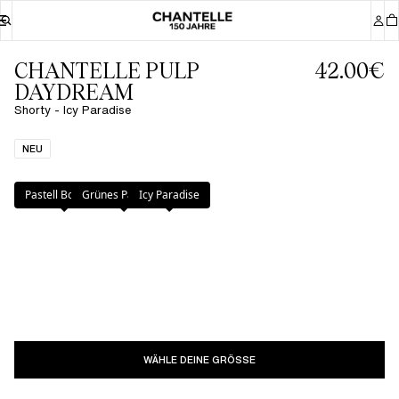
CHANTELLE PULP
42.00€
DAYDREAM
Shorty - Icy Paradise
NEU
Farbe
:
Icy Paradise
Pastell Bouquet
Grünes Paradies
Icy Paradise
WÄHLE DEINE GRÖSSE